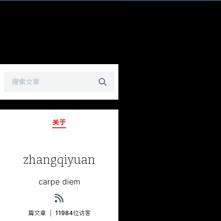
发生错误，状态码：
404
关于
zhangqiyuan
carpe diem
篇文章
|
11984
位访客